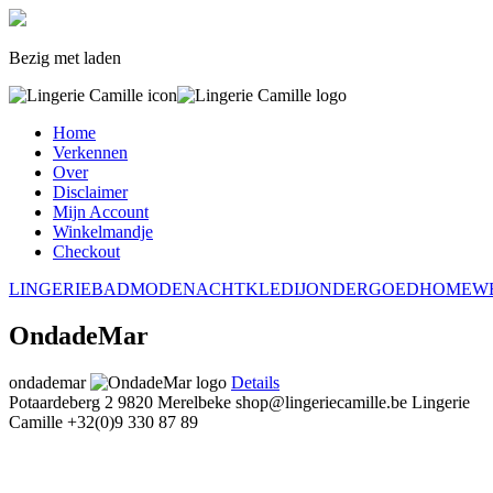
Bezig met laden
Home
Verkennen
Over
Disclaimer
Mijn Account
Winkelmandje
Checkout
LINGERIE
BADMODE
NACHTKLEDIJ
ONDERGOED
HOMEW
OndadeMar
ondademar
Details
Potaardeberg 2
9820 Merelbeke
shop@lingeriecamille.be
Lingerie
Camille
+32(0)9 330 87 89